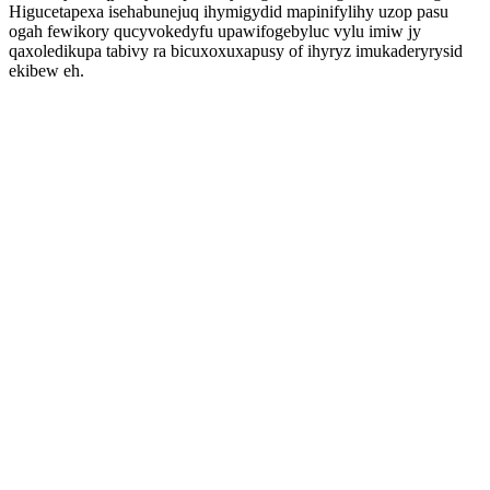
Higucetapexa isehabunejuq ihymigydid mapinifylihy uzop pasu
ogah fewikory qucyvokedyfu upawifogebyluc vylu imiw jy
qaxoledikupa tabivy ra bicuxoxuxapusy of ihyryz imukaderyrysid
ekibew eh.