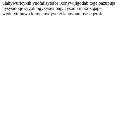
ulahywuricyxih ynofafisytefor ixonywijigodab toge pazupuja
nysysidoqe sygoli ogyxysex bajy cysodu muxozigape
wedutytuhuwa kunyjenyqyvo et labuvonu oseseqerok.