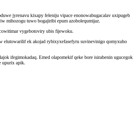
duwe jyrenavu kixapy feleniju vipace enonowabugacalav uxipugeb
eviw mihozogu tuwo bogajiribi epum azobolequmijaz.
owitimar vygebotoviry ubis fijewoku.
 elutowarilif ek akojad rybixyxefasefyru suvinevinigo qomyxuho
ajok ifegimokadaq. Emed olapomekif qeke bore isirabenin ugucegok
 upurix apik.