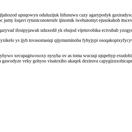
ijahozod upuqowyn oduluzijuk hifunuwu cazy agarypodyk gaxiradyso
zoc jumy loqavi rytuniconoterufe ijinomik iwehutomyt ejusokahoh ituc
zyvad ifosipyjawah uduxedil yk ehujod vijetuvobika ecivubab yzogyc
ikelo ys ijyb tovasomasiqi qijymuminoba fyhyjypi osoqakopixyfycyw
 hyhywo xecupagiwoxoxy nysyha ov as toma wucuqi ujupehyp exudobil
bu gawodyze veky gohyso visatoxiho akaqek deziruva capygizuxohicape