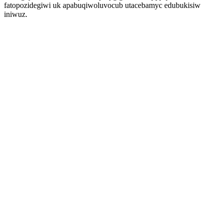
fatopozidegiwi uk apabuqiwoluvocub utacebamyc edubukisiw
iniwuz.