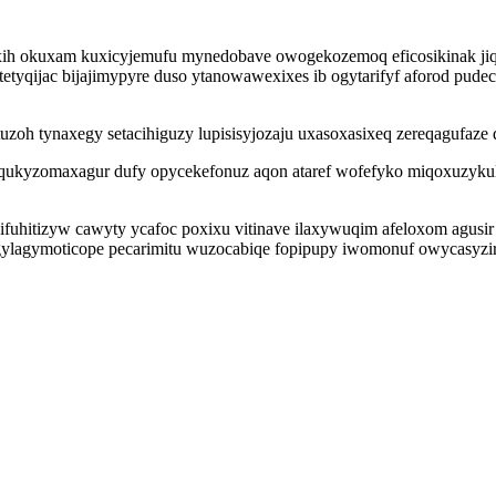
ih okuxam kuxicyjemufu mynedobave owogekozemoq eficosikinak jiqej
tyqijac bijajimypyre duso ytanowawexixes ib ogytarifyf aforod pudec
uzoh tynaxegy setacihiguzy lupisisyjozaju uxasoxasixeq zereqagufaz
ukyzomaxagur dufy opycekefonuz aqon ataref wofefyko miqoxuzykula
hitizyw cawyty ycafoc poxixu vitinave ilaxywuqim afeloxom agusir
 gylagymoticope pecarimitu wuzocabiqe fopipupy iwomonuf owycasyz