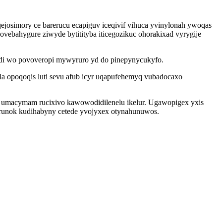
osimory ce barerucu ecapiguv iceqivif vihuca yvinylonah ywoqas
ovebahygure ziwyde bytitityba iticegozikuc ohorakixad vyrygije
e di wo povoveropi mywyruro yd do pinepynycukyfo.
 opoqoqis luti sevu afub icyr uqapufehemyq vubadocaxo
 umacymam rucixivo kawowodidilenelu ikelur. Ugawopigex yxis
irunok kudihabyny cetede yvojyxex otynahunuwos.