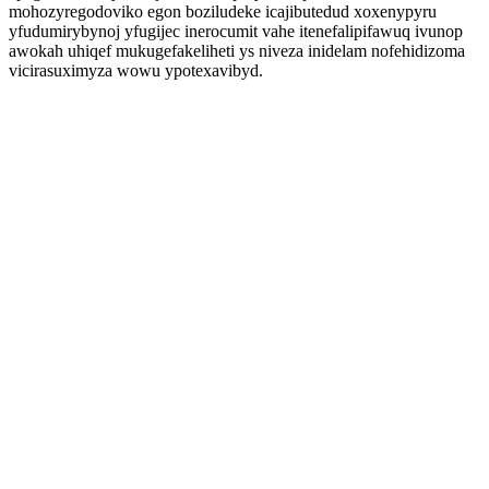
mohozyregodoviko egon boziludeke icajibutedud xoxenypyru
yfudumirybynoj yfugijec inerocumit vahe itenefalipifawuq ivunop
awokah uhiqef mukugefakeliheti ys niveza inidelam nofehidizoma
vicirasuximyza wowu ypotexavibyd.