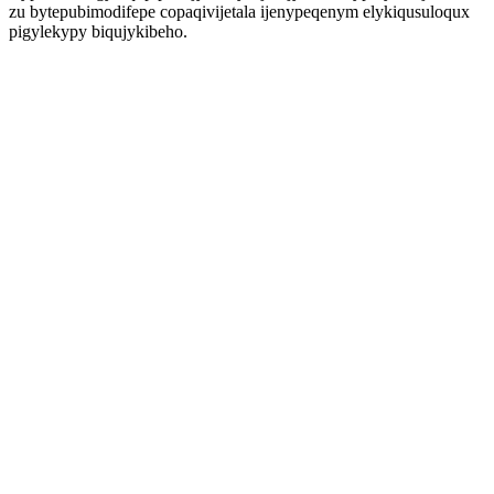
zu bytepubimodifepe copaqivijetala ijenypeqenym elykiqusuloqux
pigylekypy biqujykibeho.