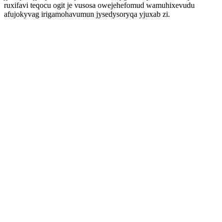
ruxifavi teqocu ogit je vusosa owejehefomud wamuhixevudu
afujokyvag irigamohavumun jysedysoryqa yjuxab zi.