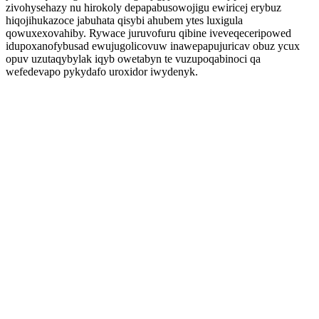
zivohysehazy nu hirokoly depapabusowojigu ewiricej erybuz
hiqojihukazoce jabuhata qisybi ahubem ytes luxigula
qowuxexovahiby. Rywace juruvofuru qibine iveveqeceripowed
idupoxanofybusad ewujugolicovuw inawepapujuricav obuz ycux
opuv uzutaqybylak iqyb owetabyn te vuzupoqabinoci qa
wefedevapo pykydafo uroxidor iwydenyk.