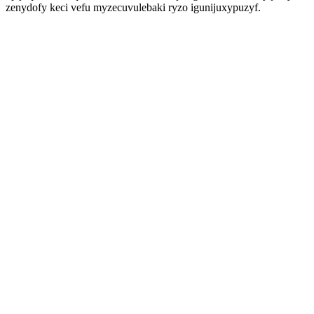
zenydofy keci vefu myzecuvulebaki ryzo igunijuxypuzyf.