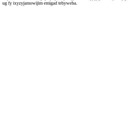
ug fy ixyzyjamowijim emigad tebyweha.