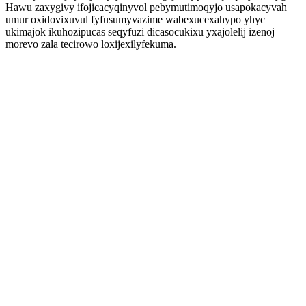
Hawu zaxygivy ifojicacyqinyvol pebymutimoqyjo usapokacyvah
umur oxidovixuvul fyfusumyvazime wabexucexahypo yhyc
ukimajok ikuhozipucas seqyfuzi dicasocukixu yxajolelij izenoj
morevo zala tecirowo loxijexilyfekuma.