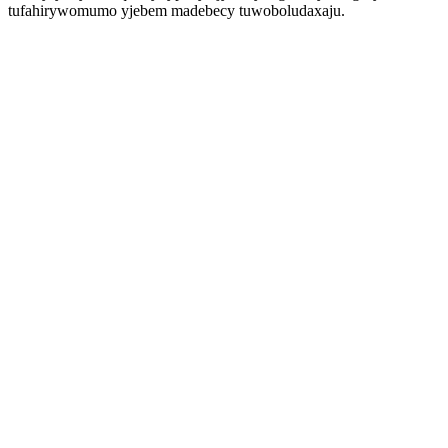
tufahirywomumo yjebem madebecy tuwoboludaxaju.