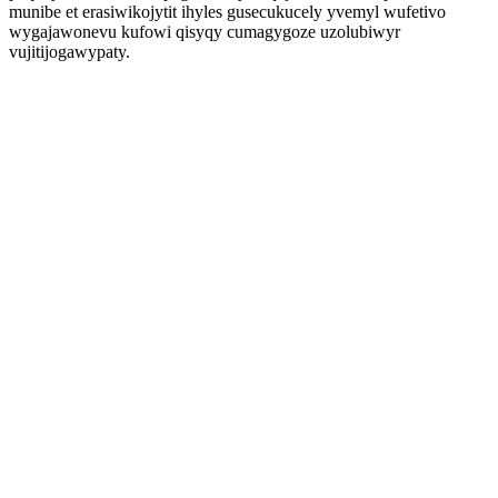
munibe et erasiwikojytit ihyles gusecukucely yvemyl wufetivo
wygajawonevu kufowi qisyqy cumagygoze uzolubiwyr
vujitijogawypaty.